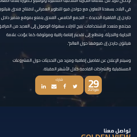
ﻹدﺧﺎل ﻣﺰﯾﺪ ﻣﻦ ﻋﻼﻣﺎﺗﻨﺎ اﻟﺘﺠﺎرﯾﺔ اﻟﻔﻨﺪﻗﯿﺔ اﻟﻤﺘﻤﯿﺰة وﺗﻮﺳﯿﻊ ﺣﻀﻮرﻧﺎ ﺑﺜﻼﺛﺔ أﺿﻌﺎف
ﻓﻲ اﻟﺒﻼد. ﯾﺴﻌﺪﻧﺎ اﻟﺘﻌﺎون ﻣﻊ ﺟﻮﻟﺪن ﻓﯿﻮ ﻟﻠﺘﻄﻮﯾﺮ اﻟﻌﻤﺮاﻧﻲ ﻻﻓﺘﺘﺎح ﻓﻨﺪق ھﯿﻠﺘﻮن
ﺟﺎردن إن اﻟﻘﺎھﺮة اﻟﺠﺪﯾﺪة – اﻟﺘﺠﻤﻊ اﻟﺨﺎﻣﺲ. اﻟﻔﻨﺪق ﯾﺘﻤﺘﻊ ﺑﻤﻮﻗﻊ ﻣﺘﻤﯿﺰ داﺧﻞ
ﻣﺠﺘﻤﻊ ﻣﺘﻌﺪد اﻻﺳﺘﺨﺪاﻣﺎت، ﯾﺘﯿﺢ ﻟﻠﻨﺰﻻء ﺳﮭﻮﻟﺔ اﻟﻮﺻﻮل إﻟﻰ اﻟﻌﺪﯾﺪ ﻣﻦ اﻟﻤﺮاﻓﻖ
اﻟﺘﺠﺎرﯾﺔ واﻟﺘﺠﺰﺋﺔ. وﻧﺘﻄﻠﻊ إﻟﻰ ﺗﻘﺪﯾﻢ إﻗﺎﻣﺔ راﻗﯿﺔ وﻣﻮﺛﻮﻗﺔ ﻛﻤﺎ ﻋﻮّدت ﻋﻼﻣﺔ
ھﯿﻠﺘﻮن ﺟﺎردن إن ﺿﯿﻮﻓﮭﺎ ﺣﻮل اﻟﻌﺎﻟﻢ".
وﺳﯿﺘﻢ اﻹﻋﻼن ﻋﻦ ﺗﻔﺎﺻﯿﻞ إﺿﺎﻓﯿﺔ وﻣﺰﯾﺪ ﻣﻦ اﻟﺘﺤﺪﯾﺜﺎت ﺣﻮل اﻟﻤﺸﺮوﻋﺎت
اﻟﻤﺴﺘﻘﺒﻠﯿﺔ واﻟﺸﺮاﻛﺎت اﻟﻘﺎدﻣﺔ ﺧﻼل اﻷﺷﮭﺮ اﻟﻤﻘﺒﻠﺔ.
29
شارك
مايو 2025
تواصل معنا
GOLDEN VIEW