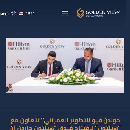
English
16013
ﺟﻮﻟﺪن ﻓﯿﻮ ﻟﻠﺘﻄﻮﯾﺮ اﻟﻌﻤﺮاﻧﻲ" ﺗﺘﻌﺎون ﻣﻊ
"ھﯿﻠﺘﻮن" ﻻﻓﺘﺘﺎح ﻓﻨﺪق "ھﯿﻠﺘﻮن ﺟﺎردن إن