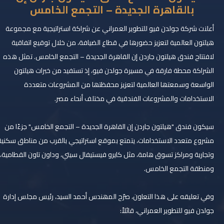
ﺑﺎﻟﻘﺎھﺮة اﻟﺠﺪﯾﺪة – اﻟﺘﺠﻤﻊ اﻟﺨﺎﻣﺲ
أﻋﻠﻨﺖ ﺷﺮﻛﺔ ﺟﻮﻟﺪن ﻓﯿﻮ ﻟﻠﺘﻄﻮﯾﺮ اﻟﻌﻤﺮاﻧﻲ ﻋﻦ ﺷﺮاﻛﺔ اﺳﺘﺮاﺗﯿﺠﯿﺔ ﻣﻊ ﻣﺠﻤﻮﻋﺔ
ھﯿﻠﺘﻮن اﻟﻌﺎﻟﻤﯿﺔ ﻟﺘﻌﺰﯾﺰ ﺣﻀﻮرھﺎ ﻓﻲ ﻗﻄﺎع اﻟﻀﯿﺎﻓﺔ، ﻣﻦ ﺧﻼل ﺗﻮﻗﯿﻊ اﺗﻔﺎﻗﯿﺔ
ﻻﻓﺘﺘﺎح ﻓﻨﺪق ھﯿﻠﺘﻮن ﺟﺎردن إن اﻟﻘﺎھﺮة اﻟﺠﺪﯾﺪة – اﻟﺘﺠﻤﻊ اﻟﺨﺎﻣﺲ. ﺗﻤﺜﻞ ھﺬه
اﻟﺸﺮاﻛﺔ ﻣﺤﻄﺔ ﻓﺎرﻗﺔ ﻓﻲ ﻣﺴﯿﺮة ﺟﻮﻟﺪن ﻓﯿﻮ، إذ ﺗﺴﺘﻔﯿﺪ ﻣﻦ ﺧﺒﺮات ھﯿﻠﺘﻮن
اﻟﻮاﺳﻌﺔ وﺳﻤﻌﺘﮭﺎ اﻟﻌﺎﻟﻤﯿﺔ ﻟﺘﻌﺰﯾﺰ ﻣﺤﻔﻈﺘﮭﺎ ﻣﻦ اﻟﻤﺸﺮوﻋﺎت ﻣﺘﻌﺪدة
اﻻﺳﺘﺨﺪاﻣﺎت واﻟﻤﺸﺮوﻋﺎت اﻟﻔﻨﺪﻗﯿﺔ ﻓﻲ ﻣﺨﺘﻠﻒ أﻧﺤﺎء ﻣﺼﺮ.
ﺳﯿﻜﻮن ﻓﻨﺪق "ھﯿﻠﺘﻮن ﺟﺎردن إن اﻟﻘﺎھﺮة اﻟﺠﺪﯾﺪة – اﻟﺘﺠﻤﻊ اﻟﺨﺎﻣﺲ" ﺟﺰءًا ﻣﻦ
ﻣﺸﺮوع ﻣﺘﻌﺪد اﻻﺳﺘﺨﺪاﻣﺎت، ﯾﺘﻤﺘﻊ ﺑﻤﻮﻗﻊ اﺳﺘﺮاﺗﯿﺠﻲ ﺑﺎﻟﻘﺮب ﻣﻦ ﻣﻨﺎطﻖ ﺳﻜﻨﯿﺔ
وﺗﺠﺎرﯾﺔ وﻣﺮاﻛﺰ ﺗﺴﻮق ھﺎﻣﺔ، ﻣﺜﻞ ﻛﺎﯾﺮو ﻓﯿﺴﺘﯿﻔﺎل ﺳﯿﺘﻲ، وداون ﺗﺎون اﻟﻘﻄﺎﻣﯿﺔ،
وﻣﻨﻄﻘﺔ اﻟﺘﺠﻤﻊ اﻟﺨﺎﻣﺲ.
وﻓﻲ تعليقه ﻋﻠﻰ ھﺬا اﻟﺘﻌﺎون، ﺻﺮّح اﻟﻤﮭﻨﺪس أﺣﻤﺪ اﻟﺴﯿﺪ، رﺋﯿﺲ ﻣﺠﻠﺲ إدارة
ﺟﻮﻟﺪن ﻓﯿﻮ ﻟﻠﺘﻄﻮﯾﺮ اﻟﻌﻤﺮاﻧﻲ، ﻗﺎﺋﻼً: