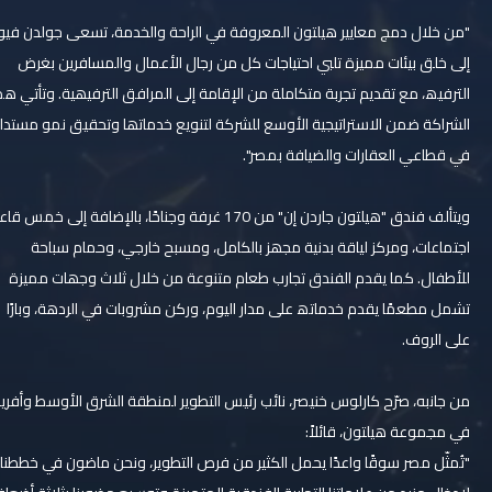
"ﻣﻦ ﺧﻼل دﻣﺞ ﻣﻌﺎﯾﯿﺮ ھﯿﻠﺘﻮن اﻟﻤﻌﺮوﻓﺔ ﻓﻲ اﻟﺮاﺣﺔ واﻟﺨﺪﻣﺔ، ﺗﺴﻌﻰ ﺟﻮﻟﺪن ﻓﯿﻮ
إﻟﻰ ﺧﻠﻖ ﺑﯿﺌﺎت ﻣﻤﯿﺰة ﺗﻠﺒﻲ اﺣﺘﯿﺎﺟﺎت ﻛﻞ ﻣﻦ رﺟﺎل اﻷﻋﻤﺎل واﻟﻤﺴﺎﻓﺮﯾﻦ ﺑﻐﺮض
اﻟﺘﺮﻓﯿﮫ، ﻣﻊ ﺗﻘﺪﯾﻢ ﺗﺠﺮﺑﺔ ﻣﺘﻜﺎﻣﻠﺔ ﻣﻦ اﻹﻗﺎﻣﺔ إﻟﻰ اﻟﻤﺮاﻓﻖ اﻟﺘﺮﻓﯿﮭﯿﺔ. وﺗﺄﺗﻲ ھﺬه
اﻟﺸﺮاﻛﺔ ﺿﻤﻦ اﻻﺳﺘﺮاﺗﯿﺠﯿﺔ اﻷوﺳﻊ ﻟﻠﺸﺮﻛﺔ ﻟﺘﻨﻮﯾﻊ ﺧﺪﻣﺎﺗﮭﺎ وﺗﺤﻘﯿﻖ ﻧﻤﻮ ﻣﺴﺘﺪام
ﻓﻲ ﻗﻄﺎﻋﻲ اﻟﻌﻘﺎرات واﻟﻀﯿﺎﻓﺔ ﺑﻤﺼﺮ".
وﯾﺘﺄﻟﻒ ﻓﻨﺪق "ھﯿﻠﺘﻮن ﺟﺎردن إن" ﻣﻦ 170 ﻏﺮﻓﺔ وﺟﻨﺎﺣًﺎ، ﺑﺎﻹﺿﺎﻓﺔ إﻟﻰ ﺧﻤﺲ ﻗﺎﻋﺎت
اﺟﺘﻤﺎﻋﺎت، وﻣﺮﻛﺰ ﻟﯿﺎﻗﺔ ﺑﺪﻧﯿﺔ ﻣﺠﮭﺰ ﺑﺎﻟﻜﺎﻣﻞ، وﻣﺴﺒﺢ ﺧﺎرﺟﻲ، وﺣﻤﺎم ﺳﺒﺎﺣﺔ
ﻟﻸطﻔﺎل. ﻛﻤﺎ ﯾﻘﺪم اﻟﻔﻨﺪق ﺗﺠﺎرب طﻌﺎم ﻣﺘﻨﻮﻋﺔ ﻣﻦ ﺧﻼل ﺛﻼث وﺟﮭﺎت ﻣﻤﯿﺰة
ﺗﺸﻤﻞ ﻣﻄﻌﻤًﺎ ﯾﻘﺪم ﺧﺪﻣﺎﺗﮫ ﻋﻠﻰ ﻣﺪار اﻟﯿﻮم، ورﻛﻦ ﻣﺸﺮوﺑﺎت ﻓﻲ اﻟﺮدھﺔ، وﺑﺎرًا
ﻋﻠﻰ اﻟﺮوف.
ﻣﻦ ﺟﺎﻧبه، ﺻﺮّح ﻛﺎرﻟﻮس ﺧﻨﯿﺼﺮ، ﻧﺎﺋﺐ رﺋﯿﺲ اﻟﺘﻄﻮﯾﺮ ﻟﻤﻨﻄﻘﺔ اﻟﺸﺮق اﻷوﺳﻂ وأﻓﺮﯾﻘﯿﺎ
ﻓﻲ ﻣﺠﻤﻮﻋﺔ ھﯿﻠﺘﻮن، ﻗﺎﺋﻼً:
"ﺗُﻤﺜّﻞ ﻣﺼﺮ ﺳﻮﻗًﺎ واﻋﺪًا ﯾﺤﻤﻞ اﻟﻜﺜﯿﺮ ﻣﻦ ﻓﺮص اﻟﺘﻄﻮﯾﺮ، وﻧﺤﻦ ﻣﺎﺿﻮن ﻓﻲ ﺧﻄﻄﻨﺎ